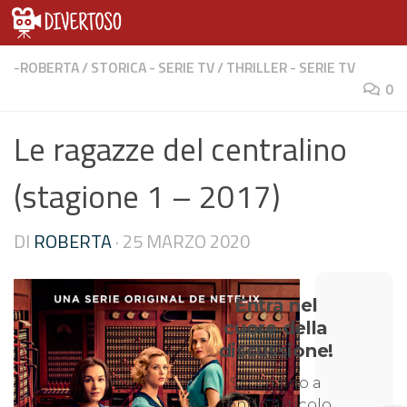
-ROBERTA
/
STORICA - SERIE TV
/
THRILLER - SERIE TV
0
Le ragazze del centralino
(stagione 1 – 2017)
DI
ROBERTA
·
25 MARZO 2020
Entra nel
cuore della
discussione!
Scorri fino a
fondo articolo