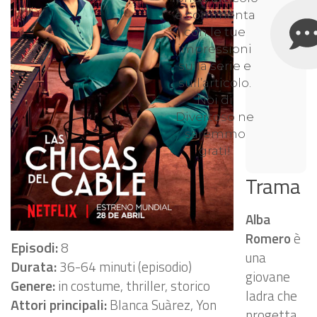
e commenta
con le tue
impressioni
sulla serie e
sull’articolo.
Noi di
Divertoso ne
saremmo
grati!
Trama
Alba
Romero
è
Episodi:
8
una
Durata:
36-64 minuti (episodio)
giovane
Genere:
in costume, thriller, storico
ladra che
Attori principali:
Blanca Suàrez, Yon
progetta